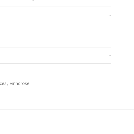
nces
,
vinhorose