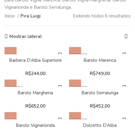
para Barolo Vigna Marenca, Barolo Vigna Margheria, Barolo
Vignarionda e Barolo Serralunga.
Início
Pira Luigi
Exibindo todos 6 resultados
Mostrar lateral
ESGOTADO
Barbera D’Alba Superiore
Barolo Marenca
R$
244,00
R$
749,00
ESGOTADO
ESGOTADO
Barolo Margheria
Barolo Serralunga
R$
652,00
R$
452,00
ESGOTADO
Barolo Vignarionda
Dolcetto D’Alba