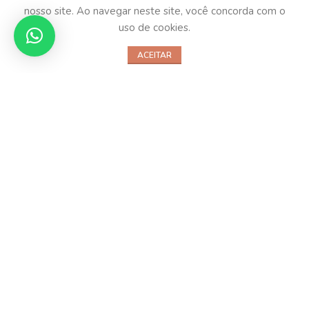
Champagne de Monterat
Charmeur
nosso site. Ao navegar neste site, você concorda com o
Brut
uso de cookies.
R$
164,00
R$
363,00
ACEITAR
ESGOTADO
Château Bonalgue MDC
Cháteau Dauzac Margaux
R$
1.099,00
R$
849,00