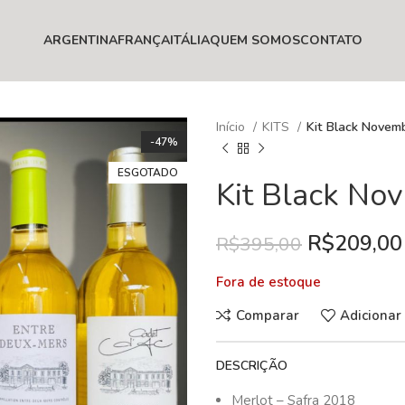
ARGENTINA
FRANÇA
ITÁLIA
QUEM SOMOS
CONTATO
Início
KITS
Kit Black Novem
-47%
ESGOTADO
Kit Black No
R$
209,00
R$
395,00
Fora de estoque
Comparar
Adicionar
DESCRIÇÃO
Merlot – Safra 2018