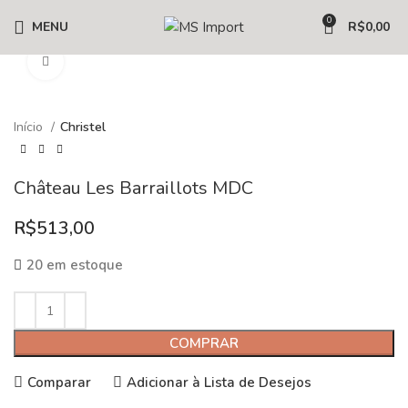
0
MENU
R$
0,00
Clique para ampliar
Início
Christel
Château Les Barraillots MDC
R$
513,00
20 em estoque
COMPRAR
Comparar
Adicionar à Lista de Desejos