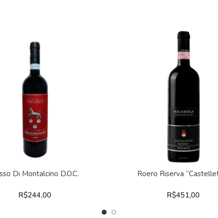
COMPRAR
COMPRAR
sso Di Montalcino D.O.C.
Roero Riserva “Castelle
R$
244,00
R$
451,00