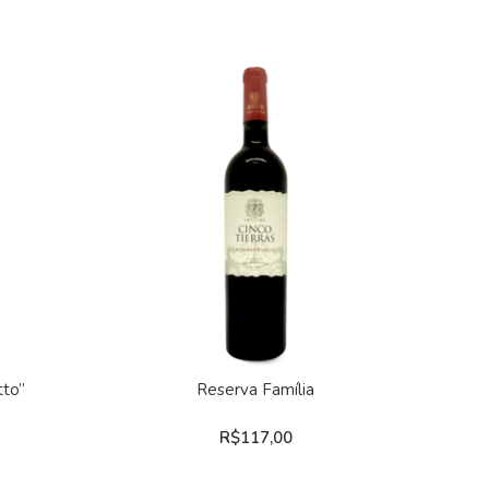
ESGO
COMPRAR
tto”
Reserva Família
R$
117,00