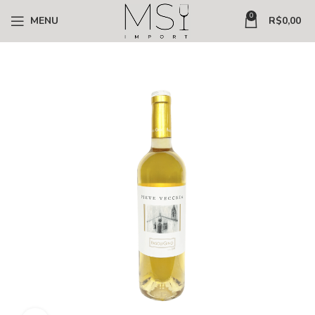
0
MENU
R$
0,00